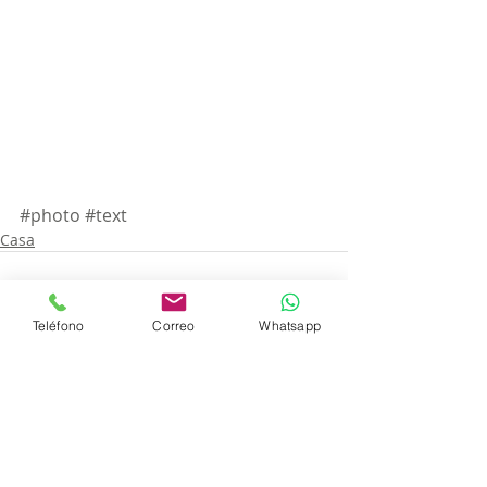
#photo
#text
Casa
Teléfono
Correo
Whatsapp
Entradas recientes
Ver todo