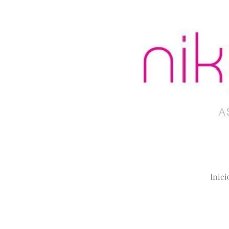
Inici