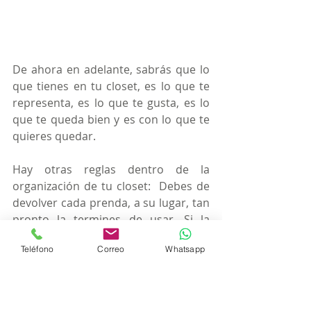
De ahora en adelante, sabrás que lo 
que tienes en tu closet, es lo que te 
representa, es lo que te gusta, es lo 
que te queda bien y es con lo que te 
quieres quedar.
Hay otras reglas dentro de la 
organización de tu closet:  Debes de 
devolver cada prenda, a su lugar, tan 
pronto la termines de usar. Si la 
prenda no esta sucia, entonces, por 
Teléfono
Correo
Whatsapp
favor, devuélvela al lugar de donde la 
tomaste, de esta manera, lograrás 
que tu guardarropas se mantenga 
organizado y no vuelvas al caos:  